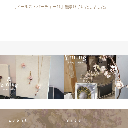
【ドールズ・パーティー41】無事終了いたしました。
Ｅｖｅｎｔ
Ｓｉｔｅ