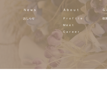
Ｎｅｗｓ
Ａｂｏｕｔ
Ｇ
おしらせ
Ｐｒｏｆｉｌｅ
個展
Ｍｅｅｔ
Ｃａｒｅｅｒ