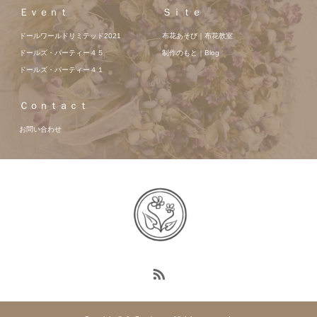
Ｅｖｅｎｔ
Ｓｉｔｅ
ドールワールドリミテッド2021
布花あそび｜布花教室
ドールズ・パーティー４５
制作のもと｜Blog
ドールズ・パーティー４１
Ｃｏｎｔａｃｔ
お問い合わせ