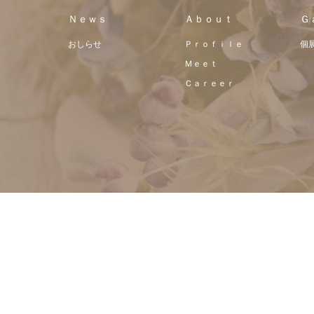
Ｎｅｗｓ
Ａｂｏｕｔ
Ｇ
おしらせ
Ｐｒｏｆｉｌｅ
個展
Ｍｅｅｔ
Ｃａｒｅｅｒ