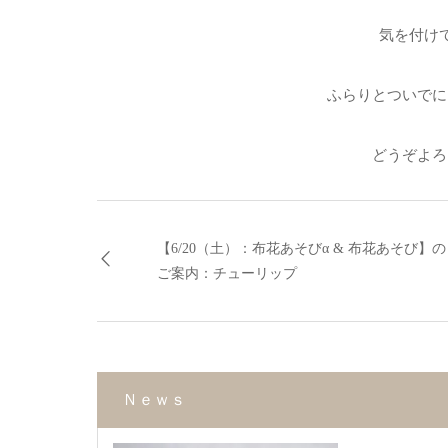
気を付け
ふらりとついでに
どうぞよろ
【6/20（土）：布花あそびα & 布花あそび】の
ご案内：チューリップ
Ｎｅｗｓ