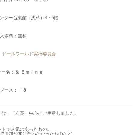
ンター台東館（浅草）4・5階
入場料：無料
：
ドールワールド実行委員会
ラー名：
＆ Ｅｍｉｎｇ
ブース：
Ｉ８
】は、『布花』中心にご用意しました。
ントで人気のあったもの。
で追加が間に合わなかったものなど。