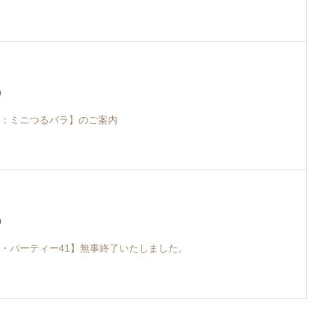
9
：ミニつるバラ】のご案内
0
・パーティー41】無事終了いたしました。