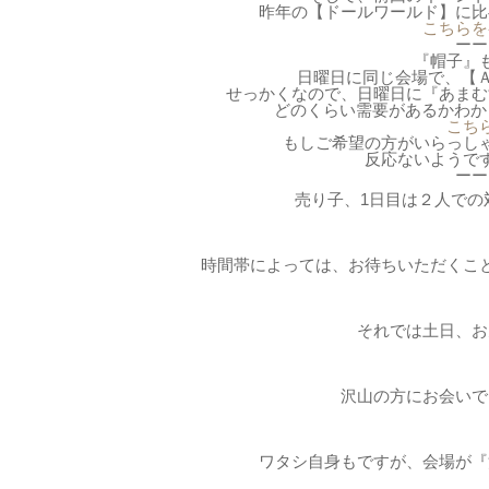
昨年の【ドールワールド】に比
こちらを
ーー
『帽子』
日曜日に同じ会場で、【Ａ
せっかくなので、日曜日に『あまむ
どのくらい需要があるかわか
こち
もしご希望の方がいらっし
反応ないようで
ーー
売り子、1日目は２人での
時間帯によっては、お待ちいただくこ
それでは土日、お
沢山の方にお会いで
ワタシ自身もですが、会場が『