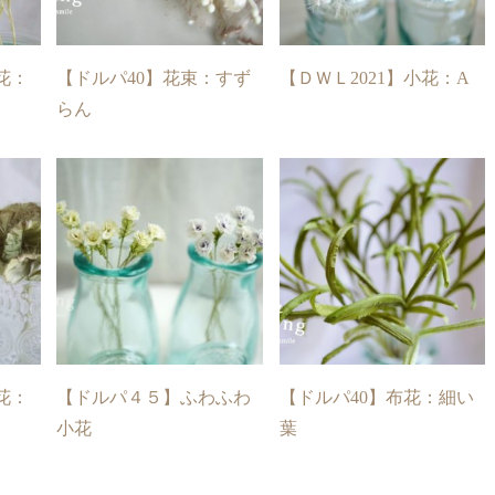
花：
【ドルパ40】花束：すず
【ＤＷＬ2021】小花：A
らん
花：
【ドルパ４５】ふわふわ
【ドルパ40】布花：細い
小花
葉