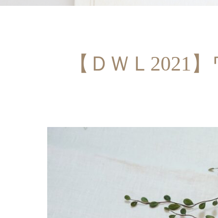
【ＤＷＬ202