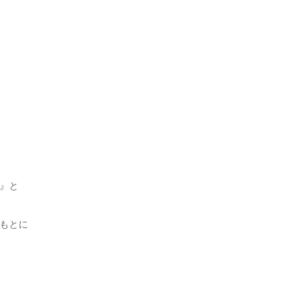
』と
もとに