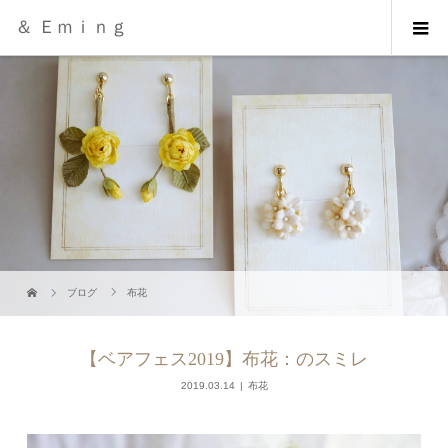
＆ Ｅｍｉｎｇ
ブログ
布花
【ベアフェス2019】布花：のスミレ
2019.03.14
布花