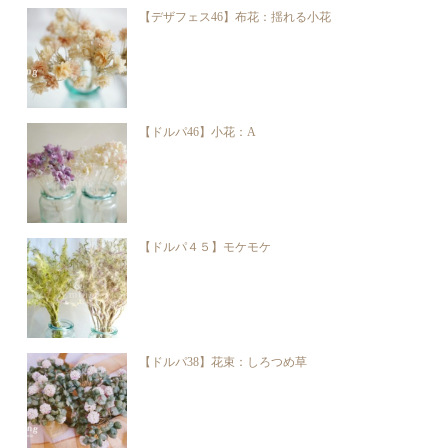
【デザフェス46】布花：揺れる小花
【ドルパ46】小花：A
【ドルパ４５】モケモケ
【ドルパ38】花束：しろつめ草