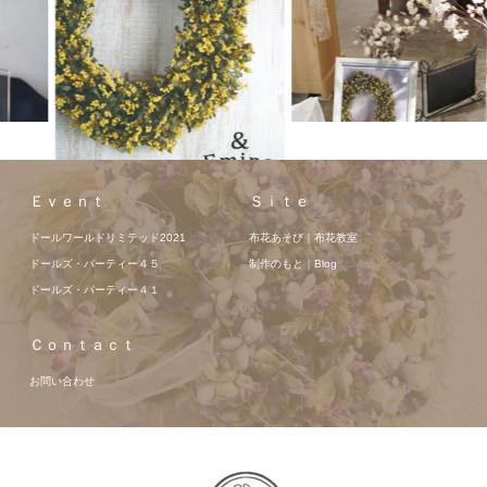
Ｅｖｅｎｔ
Ｓｉｔｅ
ドールワールドリミテッド2021
布花あそび｜布花教室
ドールズ・パーティー４５
制作のもと｜Blog
ドールズ・パーティー４１
Ｃｏｎｔａｃｔ
お問い合わせ