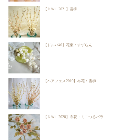
【ＤＷＬ2021】雪柳
【ドルパ40】花束：すずらん
【ベアフェス2019】布花：雪柳
【ＤＷＬ2020】布花：ミニつるバラ