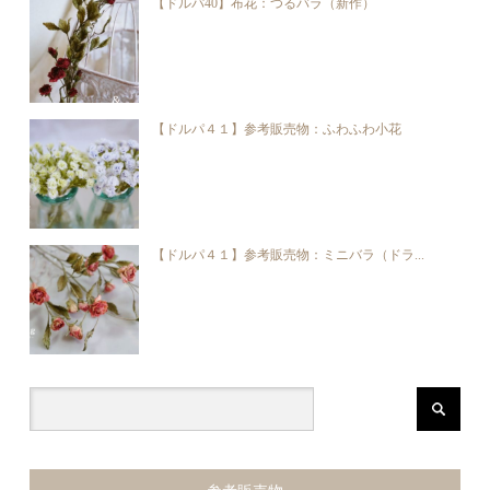
【ドルパ40】布花：つるバラ（新作）
【ドルパ４１】参考販売物：ふわふわ小花
【ドルパ４１】参考販売物：ミニバラ（ドラ...