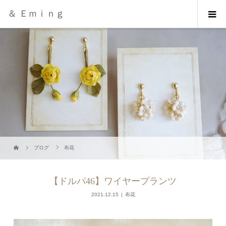
＆ Ｅｍｉｎｇ
ブログ
布花
【ドルパ46】ワイヤープランツ
2021.12.15
布花