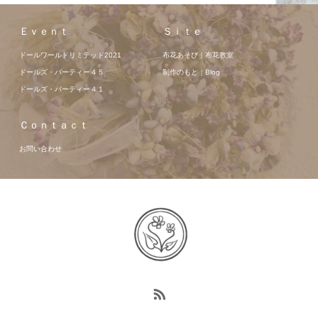
Ｅｖｅｎｔ
Ｓｉｔｅ
ドールワールドリミテッド2021
布花あそび｜布花教室
ドールズ・パーティー４５
制作のもと｜Blog
ドールズ・パーティー４１
Ｃｏｎｔａｃｔ
お問い合わせ