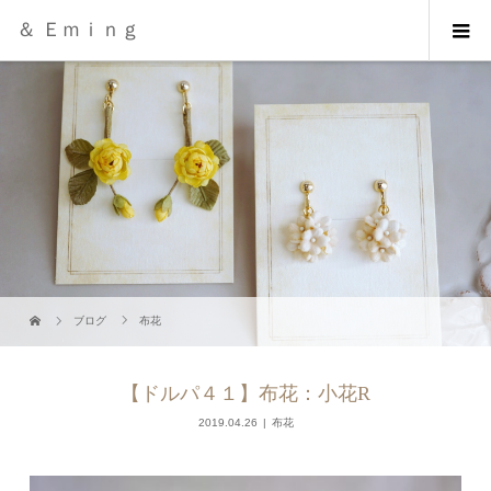
＆ Ｅｍｉｎｇ
ブログ
布花
【ドルパ４１】布花：小花R
2019.04.26
布花