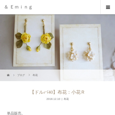
＆ Ｅｍｉｎｇ
ブログ
布花
【ドルパ40】布花：小花Ｒ
2018.12.10
布花
単品販売。