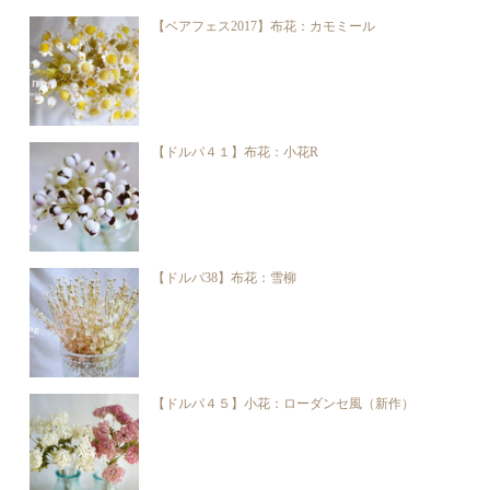
【ベアフェス2017】布花：カモミール
【ドルパ４１】布花：小花R
【ドルパ38】布花：雪柳
【ドルパ４５】小花：ローダンセ風（新作）