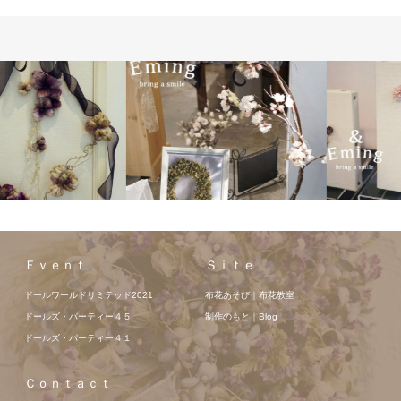
Ｅｖｅｎｔ
Ｓｉｔｅ
ドールワールドリミテッド2021
布花あそび｜布花教室
ドールズ・パーティー４５
制作のもと｜Blog
ドールズ・パーティー４１
Ｃｏｎｔａｃｔ