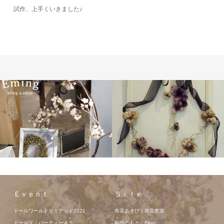
試作、上手くいきました♪
Ｅｖｅｎｔ
Ｓｉｔｅ
ドールワールドリミテッド2021
布花あそび｜布花教室
ドールズ・パーティー４５
制作のもと｜Blog