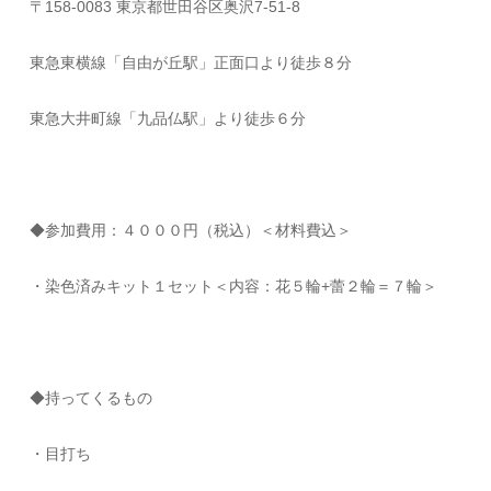
〒158-0083 東京都世田谷区奥沢7-51-8
東急東横線「自由が丘駅」正面口より徒歩８分
東急大井町線「九品仏駅」より徒歩６分
◆参加費用：４０００円（税込）＜材料費込＞
・染色済みキット１セット＜内容：花５輪+蕾２輪＝７輪＞
◆持ってくるもの
・目打ち